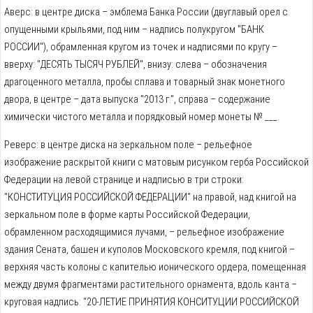
Аверс: в центре диска – эмблема Банка России (двуглавый орел с
опущенными крыльями, под ним – надпись полукругом "БАНК
РОССИИ"), обрамленная кругом из точек и надписями по кругу –
вверху: "ДЕСЯТЬ ТЫСЯЧ РУБЛЕЙ", внизу: слева – обозначения
драгоценного металла, пробы сплава и товарный знак монетного
двора, в центре – дата выпуска "2013 г.", справа – содержание
химически чистого металла и порядковый номер монеты № ___.
Реверс: в центре диска на зеркальном поле – рельефное
изображение раскрытой книги с матовым рисунком герба Российской
Федерации на левой странице и надписью в три строки:
"КОНСТИТУЦИЯ РОССИЙСКОЙ ФЕДЕРАЦИИ" на правой, над книгой на
зеркальном поле в форме карты Российской Федерации,
обрамленном расходящимися лучами, – рельефное изображение
здания Сената, башен и куполов Московского кремля, под книгой –
верхняя часть колоны с капителью ионического ордера, помещенная
между двумя фрагментами растительного орнамента, вдоль канта –
круговая надпись: "20-ЛЕТИЕ ПРИНЯТИЯ КОНСИТУЦИИ РОССИЙСКОЙ