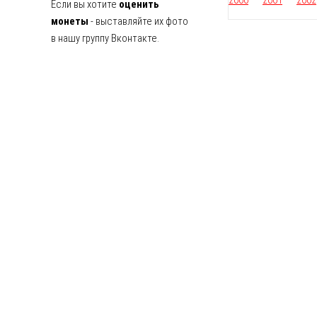
Если вы хотите
оценить
монеты
- выставляйте их фото
в нашу группу Вконтакте.
О ПРОЕКТЕ
Что такое ВсеСобрал
Новости
Отзывы
Контакты