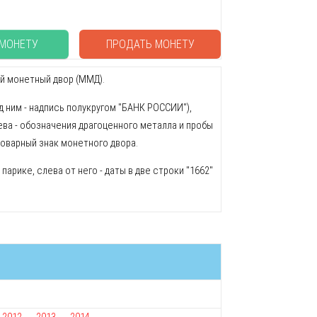
 МОНЕТУ
ПРОДАТЬ МОНЕТУ
ий монетный двор (ММД).
д ним - надпись полукругом "БАНК РОССИИ"),
лева - обозначения драгоценного металла и пробы
 товарный знак монетного двора.
арике, слева от него - даты в две строки "1662"
2012
2013
2014