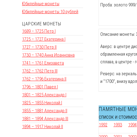
Юбилейные монеты
Проба: золото 999/
Юбилейные монеты 10 рублей
ЦАРСКИЕ МОНЕТЫ
1689 – 1725 Петр I
Описание монеты: Х
1725 – 1727 Екатерина I
Аверс: в центре ди
1727 – 1730 Петр II
обрамленная кругом
1730 – 1740 Анна Иоанновна
сплава, в центре -
1741 – 1761 Елизавета
1762 – 1762 Петр III
Реверс: на зеркаль
1762 – 1796 Екатерина II
и "1700", внизу вдол
1796 – 1801 Павел I
1801 – 1825 Александр I
1825 – 1855 Николай I
ПАМЯТНЫЕ МО
1855 – 1881 Александр II
список и стоимо
1881 – 1894 Александр III
1992
1993
1994
1894 – 1917 Николай II
2000
2001
2002