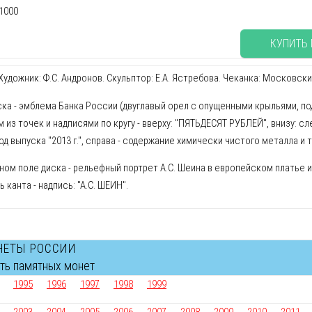
1000
КУПИТЬ
удожник: Ф.С. Андронов. Скульптор: Е.А. Ястребова. Чеканка: Московск
ска - эмблема Банка России (двуглавый орел с опущенными крыльями, по
 из точек и надписями по кругу - вверху: "ПЯТЬДЕСЯТ РУБЛЕЙ", внизу: с
 год выпуска "2013 г.", справа - содержание химически чистого металла и
ном поле диска - рельефный портрет А.С. Шеина в европейском платье и п
ь канта - надпись: "А.С. ШЕИН".
НЕТЫ РОССИИ
сть памятных монет
1995
1996
1997
1998
1999
2003
2004
2005
2006
2007
2008
2009
2010
2011