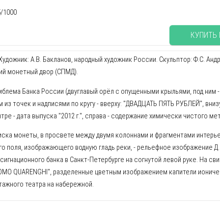
5/1000
КУПИТЬ
удожник: А.В. Бакланов, народный художник России. Скульптор: Ф.С. Андро
ий монетный двор (СПМД).
эмблема Банка России (двуглавый орёл с опущенными крыльями, под ним 
 из точек и надписями по кругу - вверху: "ДВАДЦАТЬ ПЯТЬ РУБЛЕЙ", вниз
нтре - дата выпуска "2012 г.", справа - содержание химически чистого м
диска монеты, в просвете между двумя колоннами и фрагментами интерье
о поля, изображающего водную гладь реки, - рельефное изображение Д. 
игнационного банка в Санкт-Петербурге на согнутой левой руке. На сви
OMO QUARENGHI", разделенные цветным изображением капители ионичес
ажного театра на набережной.