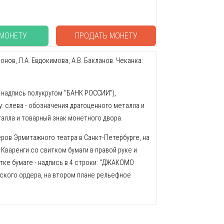
 МОНЕТУ
ПРОДАТЬ МОНЕТУ
нов, Л.А. Евдокимова, А.В. Бакланов. Чеканка:
- надпись полукругом "БАНК РОССИИ"),
у: слева - обозначения драгоценного металла и
еталла и товарный знак монетного двора.
ров Эрмитажного театра в Санкт-Петербурге, на
Кваренги со свитком бумаги в правой руке и
тке бумаге - надпись в 4 строки: "ДЖАКОМО
кого ордера, на втором плане рельефное