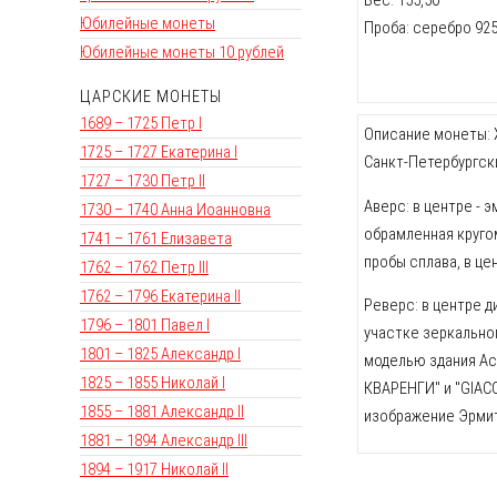
Юбилейные монеты
Проба: серебро 92
Юбилейные монеты 10 рублей
ЦАРСКИЕ МОНЕТЫ
1689 – 1725 Петр I
Описание монеты: Х
1725 – 1727 Екатерина I
Санкт-Петербургск
1727 – 1730 Петр II
Аверс: в центре - 
1730 – 1740 Анна Иоанновна
обрамленная кругом
1741 – 1761 Елизавета
пробы сплава, в це
1762 – 1762 Петр III
1762 – 1796 Екатерина II
Реверс: в центре 
1796 – 1801 Павел I
участке зеркальног
1801 – 1825 Александр I
моделью здания Асс
1825 – 1855 Николай I
КВАРЕНГИ" и "GIAC
1855 – 1881 Александр II
изображение Эрмит
1881 – 1894 Александр III
1894 – 1917 Николай II