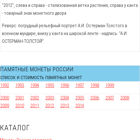
"2012", слева и справа - стилизованная ветка растения, справа у канта
- товарный знак монетного двора.
Реверс: погрудный рельефный портрет А.И. Остерман-Толстого в
военном мундире, внизу у канта на широкой ленте - надпись: "А.И.
ОСТЕРМАН-ТОЛСТОЙ".
ПАМЯТНЫЕ МОНЕТЫ РОССИИ
список и стоимость памятных монет
1992
1993
1994
1995
1996
1997
1998
1999
2000
2001
2002
2003
2004
2005
2006
2007
2008
2009
2010
2011
2012
2013
2014
КАТАЛОГ
Монеты России стоимость