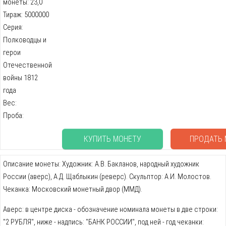
монеты: 23,0
Тираж: 5000000
Серия:
Полководцы и
герои
Отечественной
войны 1812
года
Вес:
Проба:
КУПИТЬ МОНЕТУ
ПРОДАТЬ 
Описание монеты: Художник: A.В. Бакланов, народный художник
России (аверс), A.Д. Щаблыкин (реверс). Скульптор: А.И. Молостов.
Чеканка: Московский монетный двор (ММД).
Аверс: в центре диска - обозначение номинала монеты в две строки:
"2 РУБЛЯ", ниже - надпись: "БАНК РОССИИ", под ней - год чеканки: