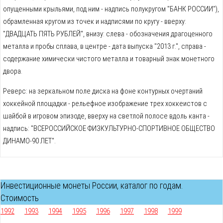
опущенными крыльями, под ним - надпись полукругом "БАНК РОССИИ"),
обрамленная кругом из точек и надписями по кругу - вверху:
"ДВАДЦАТЬ ПЯТЬ РУБЛЕЙ", внизу: слева - обозначения драгоценного
металла и пробы сплава, в центре - дата выпуска "2013 г.", справа -
содержание химически чистого металла и товарный знак монетного
двора.
Реверс: на зеркальном поле диска на фоне контурных очертаний
хоккейной площадки - рельефное изображение трех хоккеистов с
шайбой в игровом эпизоде, вверху на светлой полосе вдоль канта -
надпись: "ВСЕРОССИЙСКОЕ ФИЗКУЛЬТУРНО-СПОРТИВНОЕ ОБЩЕСТВО
ДИНАМО-90 ЛЕТ".
Инвестиционные монеты России, каталог по годам.
Стоимость
1992
1993
1994
1995
1996
1997
1998
1999