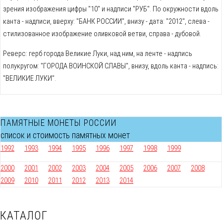
зрения изображения цифры "10" и надписи "РУБ". По окружности вдоль
канта - надписи, вверху: "БАНК РОССИИ", внизу - дата: "2012", слева -
стилизованное изображение оливковой ветви, справа - дубовой.
Реверс: герб города Великие Луки, над ним, на ленте - надпись
полукругом: "ГОРОДА ВОИНСКОЙ СЛАВЫ", внизу, вдоль канта - надпись:
"ВЕЛИКИЕ ЛУКИ".
ПАМЯТНЫЕ МОНЕТЫ РОССИИ
список и стоимость памятных монет
1992
1993
1994
1995
1996
1997
1998
1999
2000
2001
2002
2003
2004
2005
2006
2007
2008
2009
2010
2011
2012
2013
2014
КАТАЛОГ