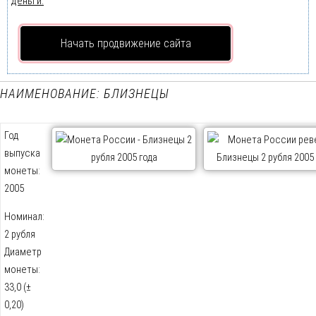
деньги.
Начать продвижение сайта
НАИМЕНОВАНИЕ: БЛИЗНЕЦЫ
Год
выпуска
монеты:
2005
Номинал:
2 рубля
Диаметр
монеты:
33,0 (±
0,20)