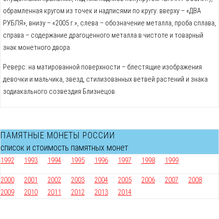
обрамленная кругом из точек и надписями по кругу: вверху – «ДВА
РУБЛЯ», внизу – «2005 г.», слева – обозначение металла, проба сплава,
справа – содержание драгоценного металла в чистоте и товарный
знак монетного двора.
Реверс: на матированной поверхности – блестящие изображения
девочки и мальчика, звезд, стилизованных ветвей растений и знака
зодиакального созвездия Близнецов.
ПАМЯТНЫЕ МОНЕТЫ РОССИИ
список и стоимость памятных монет
1992
1993
1994
1995
1996
1997
1998
1999
2000
2001
2002
2003
2004
2005
2006
2007
2008
2009
2010
2011
2012
2013
2014