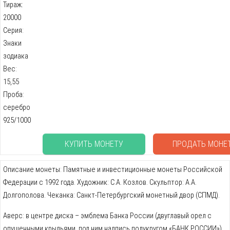
Тираж:
20000
Серия:
Знаки
зодиака
Вес:
15,55
Проба:
серебро
925/1000
КУПИТЬ МОНЕТУ
ПРОДАТЬ МОНЕ
Описание монеты: Памятные и инвестиционные монеты Российской
Федерации с 1992 года. Художник: C.А. Козлов. Скульптор: А.А.
Долгополова. Чеканка: Санкт-Петербургский монетный двор (СПМД).
Аверс: в центре диска – эмблема Банка России (двуглавый орел с
опущенными крыльями, под ним надпись полукругом «БАНК РОССИИ»),