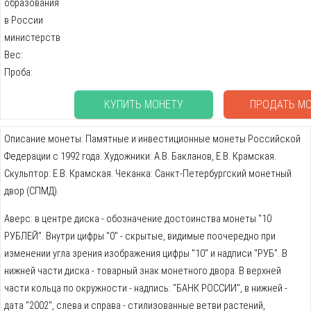
образования
в России
министерств
Вес:
Проба:
КУПИТЬ МОНЕТУ
ПРОДАТЬ М
Описание монеты: Памятные и инвестиционные монеты Российской
Федерации с 1992 года. Художники: А.В. Бакланов, Е.В. Крамская.
Скульптор: Е.В. Крамская. Чеканка: Санкт-Петербургский монетный
двор (СПМД).
Аверс: в центре диска - обозначение достоинства монеты "10
РУБЛЕЙ". Внутри цифры "0" - скрытые, видимые поочередно при
изменении угла зрения изображения цифры "10" и надписи "РУБ". В
нижней части диска - товарный знак монетного двора. В верхней
части кольца по окружности - надпись: "БАНК РОССИИ", в нижней -
дата "2002", слева и справа - стилизованные ветви растений,