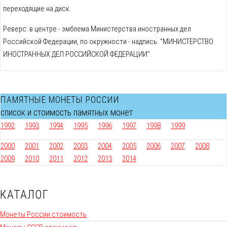
переходящие на диск.
Реверс: в центре - эмблема Министерства иностранных дел
Российской Федерации, по окружности - надпись: "МИНИСТЕРСТВО
ИНОСТРАННЫХ ДЕЛ РОССИЙСКОЙ ФЕДЕРАЦИИ".
ПАМЯТНЫЕ МОНЕТЫ РОССИИ
список и стоимость памятных монет
1992
1993
1994
1995
1996
1997
1998
1999
2000
2001
2002
2003
2004
2005
2006
2007
2008
2009
2010
2011
2012
2013
2014
КАТАЛОГ
Монеты России стоимость