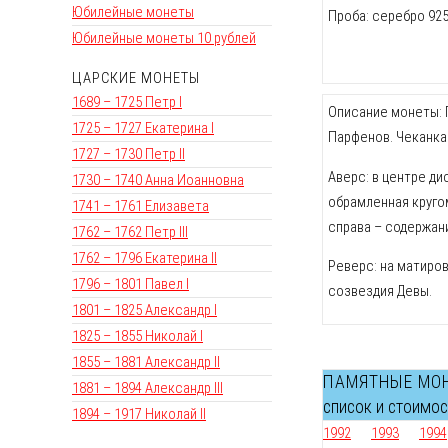
Юбилейные монеты
Проба: серебро 92
Юбилейные монеты 10 рублей
ЦАРСКИЕ МОНЕТЫ
1689 – 1725 Петр I
Описание монеты: П
1725 – 1727 Екатерина I
Парфенов. Чеканка
1727 – 1730 Петр II
Аверс: в центре ди
1730 – 1740 Анна Иоанновна
обрамленная кругом
1741 – 1761 Елизавета
справа – содержани
1762 – 1762 Петр III
1762 – 1796 Екатерина II
Реверс: на матиро
1796 – 1801 Павел I
созвездия Девы.
1801 – 1825 Александр I
1825 – 1855 Николай I
1855 – 1881 Александр II
ПАМЯТНЫЕ МО
1881 – 1894 Александр III
список и стоимо
1894 – 1917 Николай II
1992
1993
1994