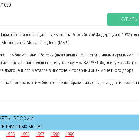
5/1000
КУПИТЬ
амятные и инвестиционные монеты Российской Федерации с 1992 года. Х
: Московский Монетный Двор (ММД).
ска – эмблема Банка России (двуглавый орел с опущенными крыльями, п
 из точек и надписями по кругу: вверху – «ДВА РУБЛЯ», внизу – «2005 г.»
е драгоценного металла в чистоте и товарный знак монетного двора.
ванной поверхности – блестящие изображения девы, звезд, стилизованн
НЕТЫ РОССИИ
сть памятных монет
1995
1996
1997
1998
1999