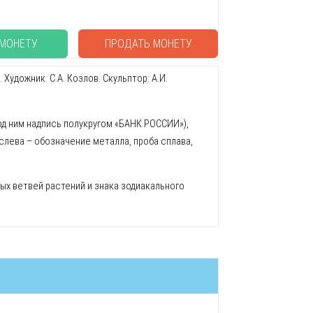
 МОНЕТУ
ПРОДАТЬ МОНЕТУ
удожник: C.А. Козлов. Скульптор: А.И.
од ним надпись полукругом «БАНК РОССИИ»),
, слева – обозначение металла, проба сплава,
ых ветвей растений и знака зодиакального