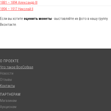
1881 – 1894 Александр III
1894 – 1917 Николай II
Если вы хотите
оценить монеты
- выставляйте их фото в нашу группу
Вконтакте.
О ПРОЕКТЕ
Что такое ВсеСобрал
Новости
Отзывы
Контакты
ПАРТНЕРАМ
Магазинам
Аукционам