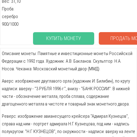
Вес: 31,10
Проба:
серебро
900/1000
КУПИТЬ МОНЕТУ
ПРОДАТЬ М
Описание монеты: Памятные и инвестиционные монеты Российской
Федерации с 1992 года. Художник: А.В. Бакланов. Скульптор: Н.А.
Носов. Чеканка: Московский монетный двор (ММД).
Аверс: изображение двуглавого орла (художник И. Билибин), по кругу
надписи: вверху - "3 РУБЛЯ 1996 г.", внизу - "БАНК РОССИИ". В нижней
части - обозначение металла, проба сплава, содержание
драгоценного металла в чистоте и товарный знак монетного двора.
Реверс: изображение авианесущего крейсера "Адмирал Кузнецов",
справа над ним - портрет адмирала Н.Г. Кузнецова, под ним - надпись
полукругом: "Н.Г. КУЗНЕЦОВ", по окружности - надписи: вверху на ленте