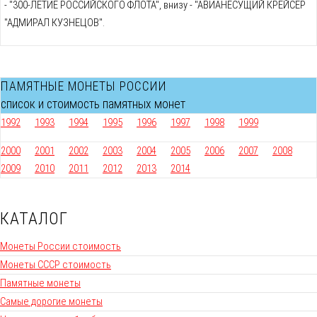
- "300-ЛЕТИЕ РОССИЙСКОГО ФЛОТА", внизу - "АВИАНЕСУЩИЙ КРЕЙСЕР
"АДМИРАЛ КУЗНЕЦОВ".
ПАМЯТНЫЕ МОНЕТЫ РОССИИ
список и стоимость памятных монет
1992
1993
1994
1995
1996
1997
1998
1999
2000
2001
2002
2003
2004
2005
2006
2007
2008
2009
2010
2011
2012
2013
2014
КАТАЛОГ
Монеты России стоимость
Монеты СССР стоимость
Памятные монеты
Самые дорогие монеты