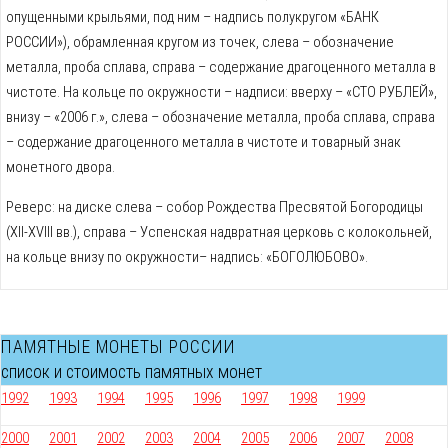
опущенными крыльями, под ним – надпись полукругом «БАНК
РОССИИ»), обрамленная кругом из точек, слева – обозначение
металла, проба сплава, справа – содержание драгоценного металла в
чистоте. На кольце по окружности – надписи: вверху – «СТО РУБЛЕЙ»,
внизу – «2006 г.», слева – обозначение металла, проба сплава, справа
– содержание драгоценного металла в чистоте и товарный знак
монетного двора.
Реверс: на диске слева – собор Рождества Пресвятой Богородицы
(XII-XVIII вв.), справа – Успенская надвратная церковь с колокольней,
на кольце внизу по окружности– надпись: «БОГОЛЮБОВО».
ПАМЯТНЫЕ МОНЕТЫ РОССИИ
список и стоимость памятных монет
1992
1993
1994
1995
1996
1997
1998
1999
2000
2001
2002
2003
2004
2005
2006
2007
2008