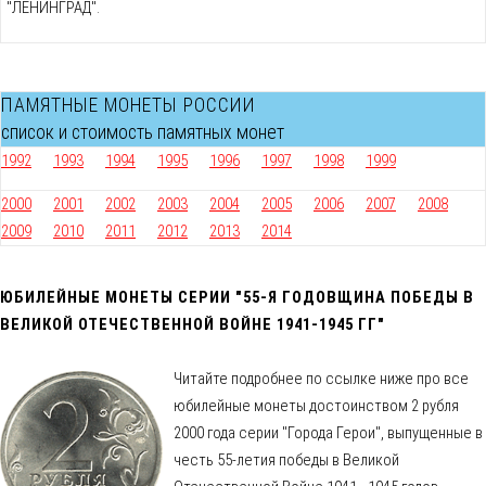
"ЛЕНИНГРАД".
ПАМЯТНЫЕ МОНЕТЫ РОССИИ
список и стоимость памятных монет
1992
1993
1994
1995
1996
1997
1998
1999
2000
2001
2002
2003
2004
2005
2006
2007
2008
2009
2010
2011
2012
2013
2014
ЮБИЛЕЙНЫЕ МОНЕТЫ СЕРИИ "55-Я ГОДОВЩИНА ПОБЕДЫ В
ВЕЛИКОЙ ОТЕЧЕСТВЕННОЙ ВОЙНЕ 1941-1945 ГГ"
Читайте подробнее по ссылке ниже про все
юбилейные монеты достоинством 2 рубля
2000 года серии "Города Герои", выпущенные в
честь 55-летия победы в Великой