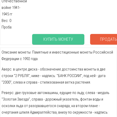
Отечественной
войне 1941-
1945 гг
Вес: 0
Проба:
КУПИТЬ МОНЕТУ
ПРОДАТЬ
Описание монеты: Памятные и инвестиционные монеты Российской
Федерации с 1992 года.
Аверс: в центре диска - обозначение достоинства монеты в две
строки "2 РУБЛЯ", ниже - надпись: "БАНК РОССИИ", под ней - дата
"2000", слева и справа - стилизованная ветка растения.
Реверс: две грузовые автомашины, едущие по льду, слева - медаль
"Золотая Звезда", справа - дорожный указатель, фонтан воды и
осколки льда от разорвавшегося снаряда, на втором плане -
очертания шпиля Адмиралтейства, внизу по окружности - надпись: