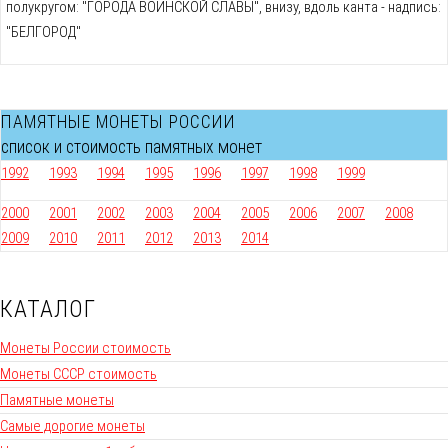
полукругом: "ГОРОДА ВОИНСКОЙ СЛАВЫ", внизу, вдоль канта - надпись:
"БЕЛГОРОД"
ПАМЯТНЫЕ МОНЕТЫ РОССИИ
список и стоимость памятных монет
1992
1993
1994
1995
1996
1997
1998
1999
2000
2001
2002
2003
2004
2005
2006
2007
2008
2009
2010
2011
2012
2013
2014
КАТАЛОГ
Монеты России стоимость
Монеты СССР стоимость
Памятные монеты
Самые дорогие монеты