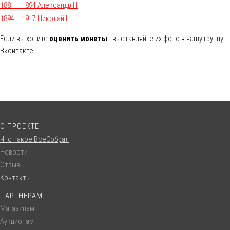
1881 – 1894 Александр III
1894 – 1917 Николай II
Если вы хотите
оценить монеты
- выставляйте их фото в нашу группу
Вконтакте.
О ПРОЕКТЕ
Что такое ВсеСобрал
Новости
Отзывы
Контакты
ПАРТНЕРАМ
Магазинам
Аукционам