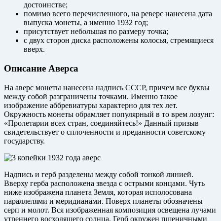
достоинстве;
помимо всего перечисленного, на реверс нанесена дата
выпуска монеты, а именно 1932 год;
присутствует небольшая по размеру точка;
с двух сторон диска расположены колосья, стремящиеся
вверх.
Описание Аверса
На аверс монеты нанесена надпись СССР, причем все буквы
между собой разграничены точками. Именно такое
изображение аббревиатуры характерно для тех лет.
Окружность монеты обрамляет популярный в то врем лозунг:
«Пролетарии всех стран, соединяйтесь!» Данный призыв
свидетельствует о сплоченности и преданности советскому
государству.
Надпись и герб разделены между собой тонкой линией.
Вверху герба расположена звезда с острыми концами. Чуть
ниже изображена планета Земля, которая исполосована
параллелями и меридианами. Поверх планеты обозначены
серп и молот. Вся изображенная композиция освещена лучами
утреннего восходящего солнца. Герб окружен пшеничными