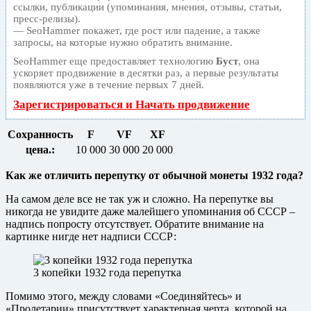
ссылки, публикации (упоминания, мнения, отзывы, статьи,
пресс-релизы).
— SeoHammer покажет, где рост или падение, а также
запросы, на которые нужно обратить внимание.
SeoHammer еще предоставляет технологию
Буст
, она
ускоряет продвижение в десятки раз, а первые результаты
появляются уже в течение первых 7 дней.
Зарегистрироваться и Начать продвижение
Сохранность
F
VF
XF
цена.:
10 000
30 000
20 000
Как же отличить перепутку от обычной монеты 1932 года?
На самом деле все не так уж и сложно. На перепутке вы
никогда не увидите даже малейшего упоминания об СССР –
надпись попросту отсутствует. Обратите внимание на
картинке нигде нет надписи СССР:
3 копейки 1932 года перепутка
Помимо этого, между словами «Соединяйтесь» и
«Пролетарии» присутствует характерная черта, которой на