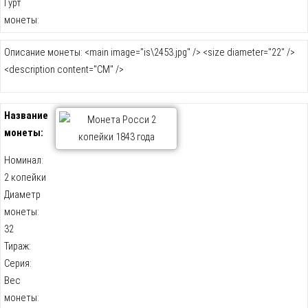
Гурт
монеты:
Описание монеты: <main image="is\2453.jpg" /> <size diameter="22" />
<description content="СМ" />
Название
монеты:
Номинал:
2 копейки
Диаметр
монеты:
32
Тираж:
Серия:
Вес
монеты: