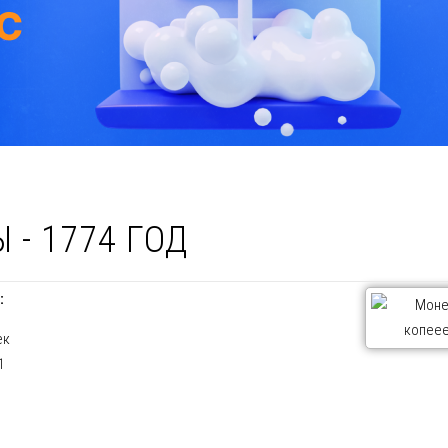
 - 1774 ГОД
:
ек
1